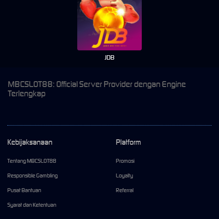
JDB
MBCSLOT88: Official Server Provider dengan Engine
Terlengkap
Kebijaksanaan
Platform
Tentang MBCSLOT88
Promosi
Responsible Gambling
Loyalty
Pusat Bantuan
Referral
Syarat dan Ketentuan