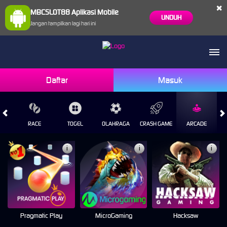
×
MBCSLOT88 Aplikasi Mobile
UNDUH
Jangan tampilkan lagi hari ini
Daftar
Masuk
SINO
RACE
TOGEL
OLAHRAGA
CRASH GAME
ARCADE
i
i
i
Pragmatic Play
MicroGaming
Hacksaw