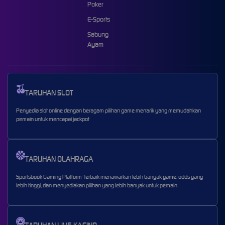
Poker
E-Sports
Sabung
Ayam
TARUHAN SLOT
Penyedia slot online dengan beragam pilihan game menarik yang memudahkan
pemain untuk mencapai jackpot
TARUHAN OLAHRAGA
Sportsbook Gaming Platform Terbaik menawarkan lebih banyak game, odds yang
lebih tinggi, dan menyediakan pilihan yang lebih banyak untuk pemain.