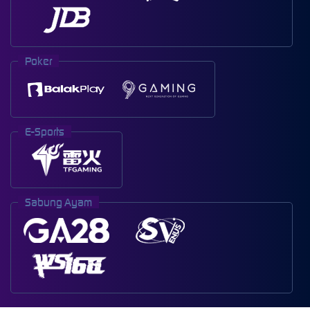
Poker
E-Sports
Sabung Ayam