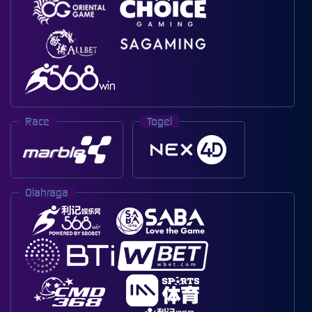
Race
Togel
Olahraga