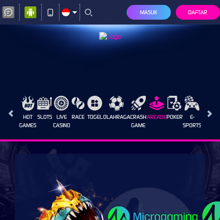
MASUK
DAFTAR
HOT
SLOTS
LIVE
RACE
TOGEL
OLAHRAGA
CRASH
ARCADE
POKER
E-
SABUN
GAMES
CASINO
GAME
SPORTS
AYAM