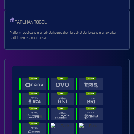
TARUHAN TOGEL
Platform togel yang menarik dari perusahan terbaik di dunia yang menawarkan
hadiah kemenangan besar