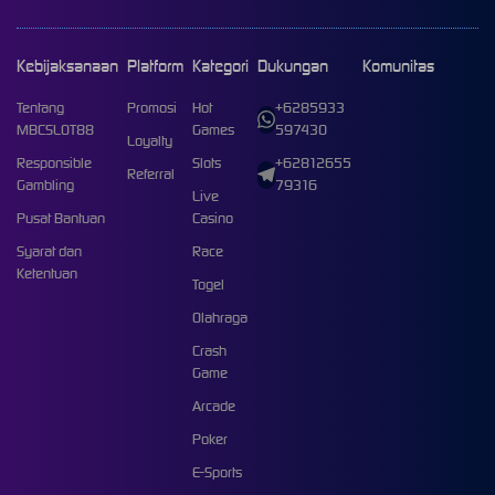
Kebijaksanaan
Platform
Kategori
Dukungan
Komunitas
Tentang
Promosi
Hot
+6285933
MBCSLOT88
Games
597430
Loyalty
Responsible
Slots
+62812655
Referral
Gambling
79316
Live
Pusat Bantuan
Casino
Syarat dan
Race
Ketentuan
Togel
Olahraga
Crash
Game
Arcade
Poker
E-Sports