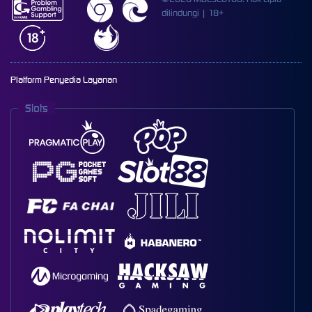
dilindungi | 18+
Platform Penyedia Layanan
Slots