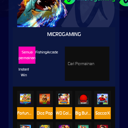
MICROGAMING
Semua
Fishing
Arcade
permainan
Instant
Win
Fortune Fishing
Dice Pop
WD Golden Fuwa Fishing
Big Button Bash
SoccerX