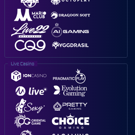
Live Casino