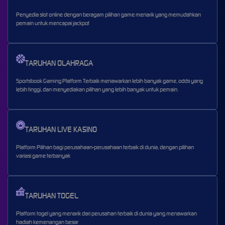
Penyedia slot online dengan beragam pilihan game menarik yang memudahkan
pemain untuk mencapai jackpot
TARUHAN OLAHRAGA
Sportsbook Gaming Platform Terbaik menawarkan lebih banyak game, odds yang
lebih tinggi, dan menyediakan pilihan yang lebih banyak untuk pemain.
TARUHAN LIVE KASINO
Platform Pilihan bagi perusahaan-perusahaan terbaik di dunia, dengan pilihan
variasi game terbanyak
TARUHAN TOGEL
Platform togel yang menarik dari perusahan terbaik di dunia yang menawarkan
hadiah kemenangan besar