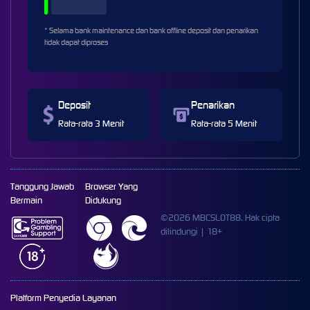
* Selama bank maintenance dan bank offline deposit dan penarikan
tidak dapat diproses
Deposit
Penarikan
Rata-rata 3 Menit
Rata-rata 5 Menit
Tanggung Jawab
Browser Yang
Bermain
Didukung
©2026 MBCSLOT88. Hak cipta
dilindungi | 18+
Platform Penyedia Layanan