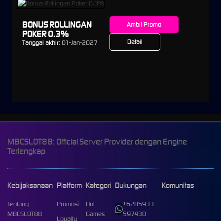
BONUS ROLLINGAN
Ambil Promo
POKER 0.3%
Detail
Tanggal akhir:
01-Jan-2027
MBCSLOT88: Official Server Provider dengan Engine
Terlengkap
Kebijaksanaan
Platform
Kategori
Dukungan
Komunitas
Tentang
Promosi
Hot
+6285933
MBCSLOT88
Games
597430
Loyalty