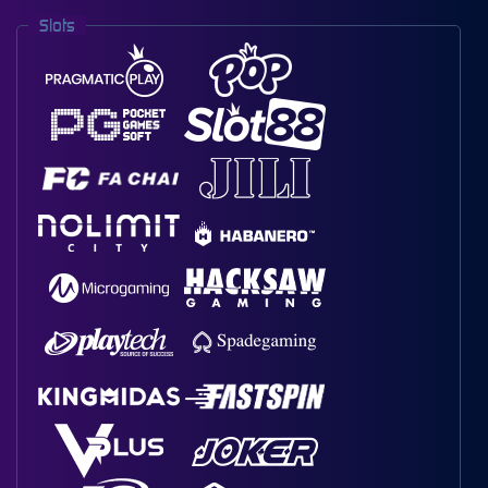
Slots