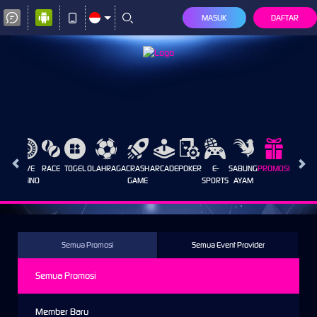
MASUK
DAFTAR
LOTS
LIVE
RACE
TOGEL
OLAHRAGA
CRASH
ARCADE
POKER
E-
SABUNG
PROMOSI
CASINO
GAME
SPORTS
AYAM
Semua Promosi
Semua Event Provider
Semua Promosi
Member Baru