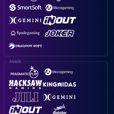
Arcade