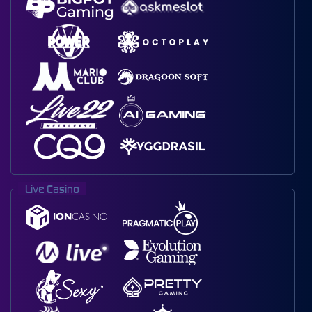
Live Casino