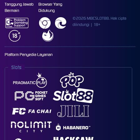
Tanggung Jawab
Browser Yang
Bermain
Didukung
©2026 MBCSLOT88. Hak cipta
dilindungi | 18+
Platform Penyedia Layanan
Slots