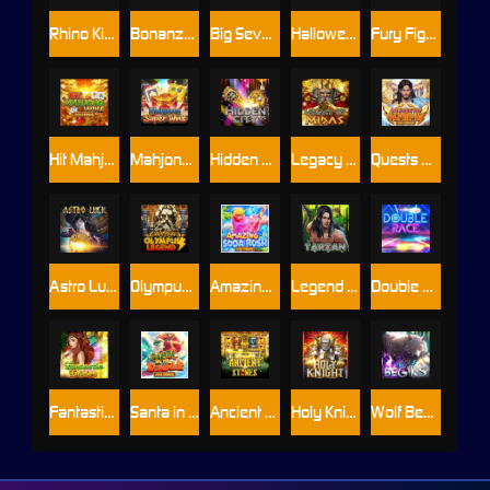
Rhino King
Bonanza Coins
Big Sevens Jackpot
Halloween Ghost
Fury Fighters
Hit Mahjong Wins
Mahjong Super Wins
Hidden City
Legacy of Midas
Quests of Olympus
Astro Luck
Olympus Legend
Amazing Soda Rush
Legend of Tarzan
Double Race
Fantastic Faries
Santa in the Summer
Ancient Stones
Holy Knight
Wolf Begins