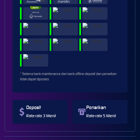
* Selama bank maintenance dan bank offline deposit dan penarikan
tidak dapat diproses
Deposit
Penarikan
Rata-rata 3 Menit
Rata-rata 5 Menit