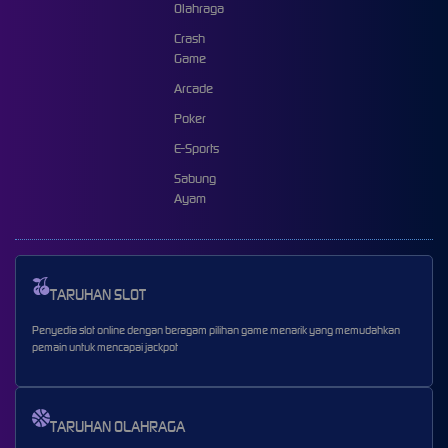
Olahraga
Crash
Game
Arcade
Poker
E-Sports
Sabung
Ayam
TARUHAN SLOT
Penyedia slot online dengan beragam pilihan game menarik yang memudahkan
pemain untuk mencapai jackpot
TARUHAN OLAHRAGA