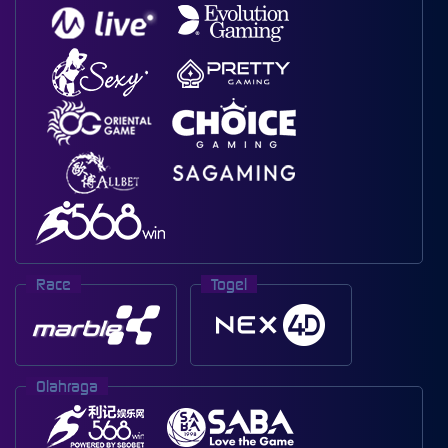
Race
Togel
Olahraga