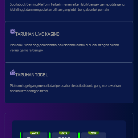
Sportsbook Gaming Platform Terbaik menawarkan lebih banyak game, odds yang
lebih tinggi, dan menyediakan pilihan yang lebih banyak untuk pemain.
TARUHAN LIVE KASINO
Platform Pilihan bagi perusahaan-perusahaan terbaik di dunia, dengan pilihan
variasi game terbanyak
TARUHAN TOGEL
Platform togel yang menarik dari perusahan terbaik di dunia yang menawarkan
hadiah kemenangan besar