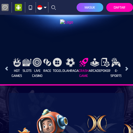
MASUK
DAFTAR
HOT
SLOTS
LIVE
RACE
TOGEL
OLAHRAGA
CRASH
ARCADE
POKER
E-
SABUN
GAMES
CASINO
GAME
SPORTS
AYAM