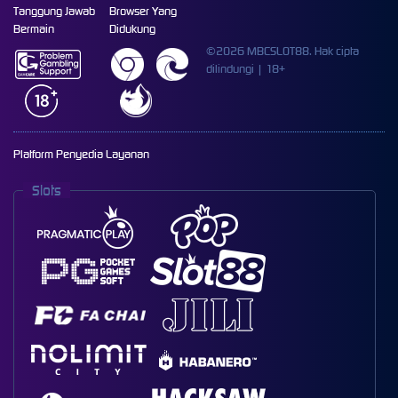
Tanggung Jawab
Browser Yang
Bermain
Didukung
©2026 MBCSLOT88. Hak cipta
dilindungi | 18+
Platform Penyedia Layanan
Slots