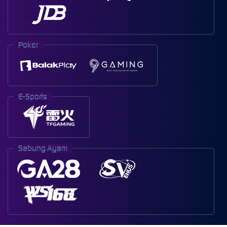
Poker
E-Sports
Sabung Ayam