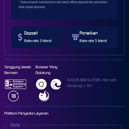
* Selama bank maintenance dan bank offline deposit dan penarikan
tidak dapat diproses
Deposit
Penarikan
Rata-rata 3 Menit
Rata-rata 5 Menit
Tanggung Jawab
Browser Yang
Bermain
Didukung
©2026 MBCSLOT88. Hak cipta
dilindungi | 18+
Platform Penyedia Layanan
Slots