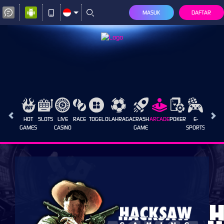
MASUK
DAFTAR
HOT
SLOTS
LIVE
RACE
TOGEL
OLAHRAGA
CRASH
ARCADE
POKER
E-
SABUN
GAMES
CASINO
GAME
SPORTS
AYAM