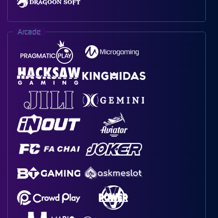
Arcade