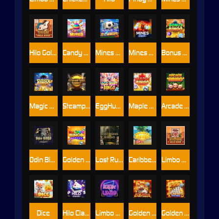
Hilo Gold Rush
Candy Mines
Mines Soccer
Mines Classic
Bonus Bingo
Magic Bingo
Steampunk
EggHunt Bingo
Maple Bingo
Arcade Bingo
Odin Bingo
Golden Bingo
Lost Ruins
Caribbean Bingo
Limbo Gold Rush
Dice
Hilo Classic
Limbo Neon
Golden Fortunes
Golden Horse Riches