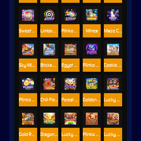
Sweet Scratch
Limbo Rainbow
Plinko Rainbow
Mines
Maze Classic
Sky Mission
Bricks Battle
Egypt Gem Scratch
Plinko Neon
Cookie Fiesta
Plinko Classic
Chili Fiesta
Forest Tea Party
Golden Clover
Lucky Drop: Coco 2
Gold Rush: Wild Dig
Dragon Tower
Lucky Drop-Coco
Plinko Gold Rush
Lucky Drop-GongXiFaChai