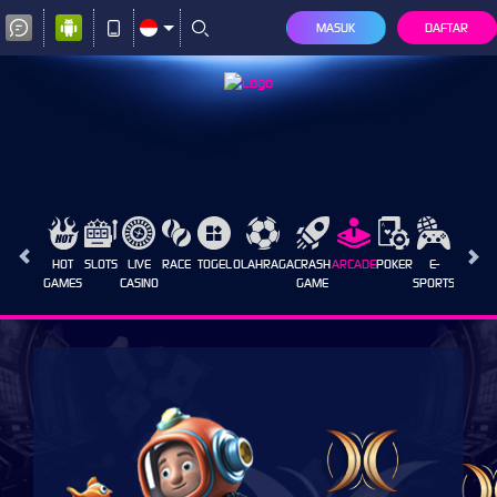
MASUK
DAFTAR
HOT
SLOTS
LIVE
RACE
TOGEL
OLAHRAGA
CRASH
ARCADE
POKER
E-
SABUN
GAMES
CASINO
GAME
SPORTS
AYAM