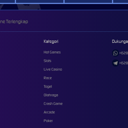
ine Terlengkap
Kategori
Dukunga
Hot Games
+62
Slots
+628
Live Casino
Race
Togel
Olahraga
Crash Game
Arcade
Poker