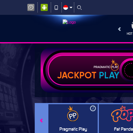
HOT
JACKPOT
PLAY
i
Pragmatic Play
Fat Pand