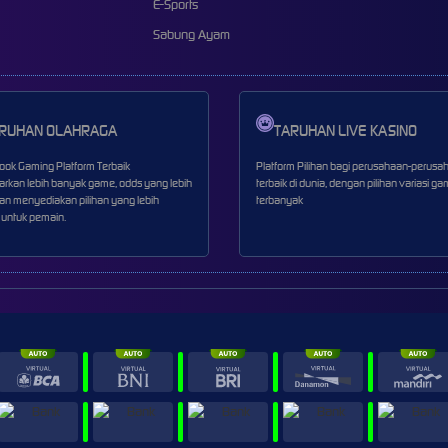
E-Sports
Sabung Ayam
RUHAN OLAHRAGA
TARUHAN LIVE KASINO
ook Gaming Platform Terbaik
Platform Pilihan bagi perusahaan-perusa
kan lebih banyak game, odds yang lebih
terbaik di dunia, dengan pilihan variasi g
 dan menyediakan pilihan yang lebih
terbanyak
untuk pemain.