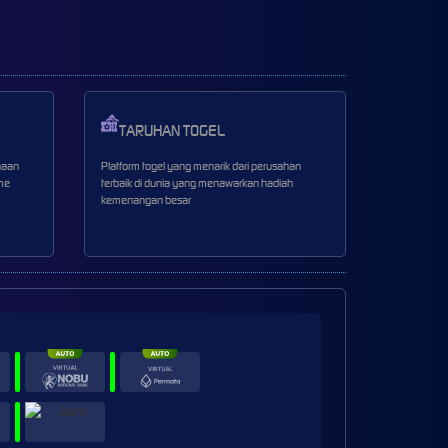
Gates of Olympus 1000
TARUHAN TOGEL
haan
Platform togel yang menarik dari perusahan
ame
terbaik di dunia yang menawarkan hadiah
kemenangan besar