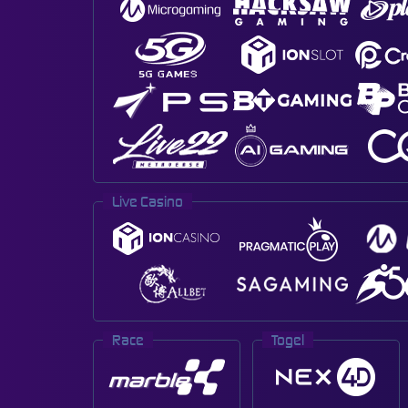
Live Casino
Race
Togel