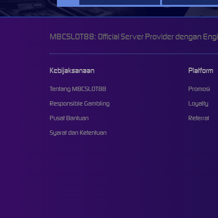
MBCSLOT88: Official Server Provider dengan Eng
Kebijaksanaan
Platform
Tentang MBCSLOT88
Promosi
Responsible Gambling
Loyalty
Pusat Bantuan
Referral
Syarat dan Ketentuan