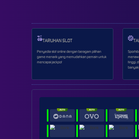
TARUHAN SLOT
TA
Penyedia slot online dengan beragam pilihan
Sportsb
game menarik yang memudahkan pemain untuk
menawar
mencapai jackpot
tinggi,
banyak 