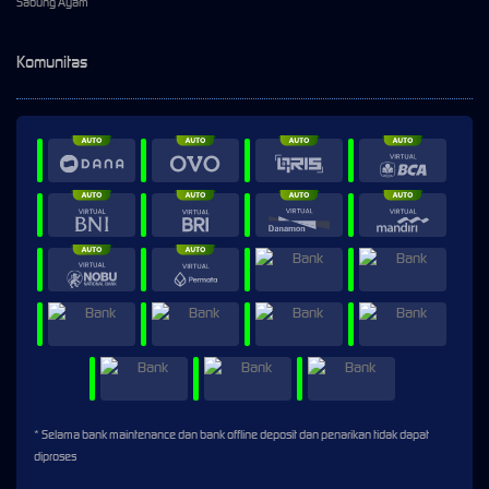
Sabung Ayam
Komunitas
* Selama bank maintenance dan bank offline deposit dan penarikan tidak dapat
diproses