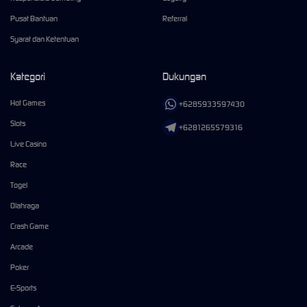
Pusat Bantuan
Referral
Syarat dan Ketentuan
Kategori
Dukungan
Hot Games
+6285933597430
Slots
+6281265579316
Live Casino
Race
Togel
Olahraga
Crash Game
Arcade
Poker
E-Sports