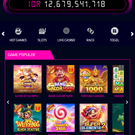
IDR
12,679,541,718
HOT GAMES
SLOTS
LIVE CASINO
RACE
TOGEL
OL
GAME POPULER
GATES OF OLYMPUS POP
BANG GACOR 1000
FORTUNE GARUDA 1000
MAHJONG MAX
WUKONG - BLACK SCATTER
SWEET BONANZA 2500
SUPER ELEMENTS 2
MAHJONG WAYS